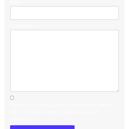
Web
Comentario
*
Guarda mi nombre, correo electrónico y web en
este navegador para la próxima vez que
comente.