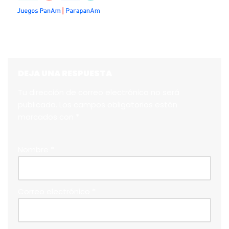
DEJA UNA RESPUESTA
Tu dirección de correo electrónico no será
publicada.
Los campos obligatorios están
marcados con
*
Nombre
*
Correo electrónico
*