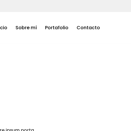
icio
Sobre mí
Portafolio
Contacto
re ipsum porta.