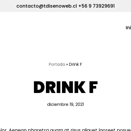
contacto@tdisenoweb.cl
+56 9 73929691
In
Portada
»
Drink F
DRINK F
diciembre 19, 2021
or. Aenean pharetra quam at risus aliquet laoreet posue