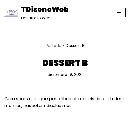
TDisenoWeb
Saltar
Desarrollo Web
al
contenido
Portada
»
Dessert B
DESSERT B
diciembre 19, 2021
Cum sociis natoque penatibus et magnis dis parturient
montes, nascetur ridiculus mus.